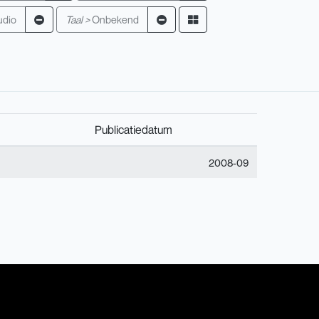
udio
Taal >
Onbekend
Publicatiedatum
2008-09