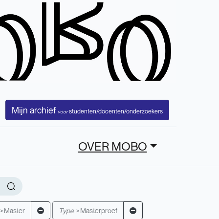
Mijn archief
studenten/docenten/onderzoekers
voor
OVER MOBO
>
Master
Type >
Masterproef