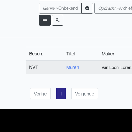
Genre >
Onbekend
Opdracht >
Archie
Besch.
Titel
Maker
NVT
Muren
Van Loon, Loren
Vorige
1
Volgende