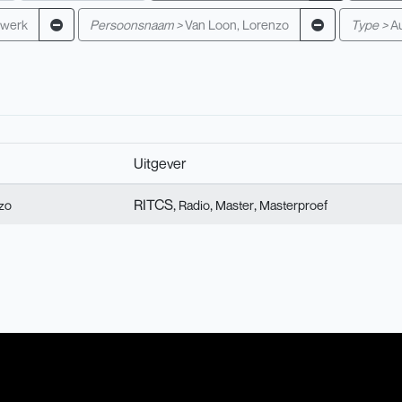
fwerk
Persoonsnaam >
Van Loon, Lorenzo
Type >
A
Uitgever
RITCS,
,
,
zo
Radio
Master
Masterproef