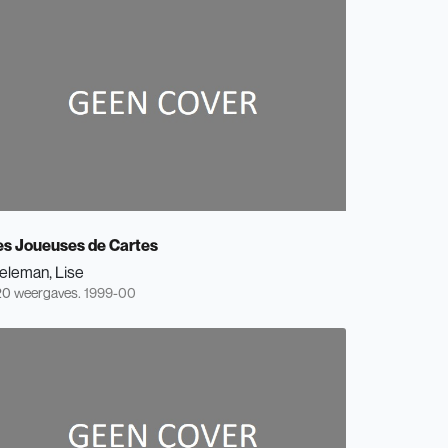
es Joueuses de Cartes
eleman, Lise
0 weergaves.
1999-00