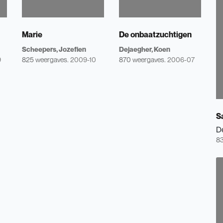
Marie
De onbaatzuchtigen
Scheepers, Jozefien
Dejaegher, Koen
9
825 weergaves.
2009-10
870 weergaves.
2006-07
S
D
83