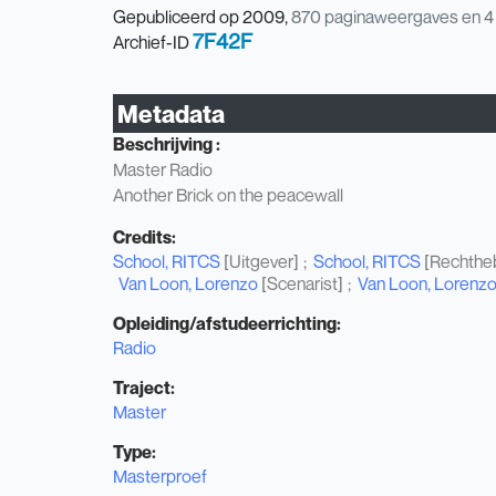
Gepubliceerd op 2009,
870
paginaweergaves en 4
7F42F
Archief-ID
Metadata
Beschrijving :
Master Radio
Another Brick on the peacewall
Credits:
School, RITCS
[Uitgever]
School, RITCS
[Rechthe
Van Loon, Lorenzo
[Scenarist]
Van Loon, Lorenz
Opleiding/afstudeerrichting:
Radio
Traject:
Master
Type:
Masterproef