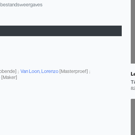
 bestandsweergaves
bbende]
Van Loon, Lorenzo
[Masterproef]
L
o
[Maker]
Ti
82