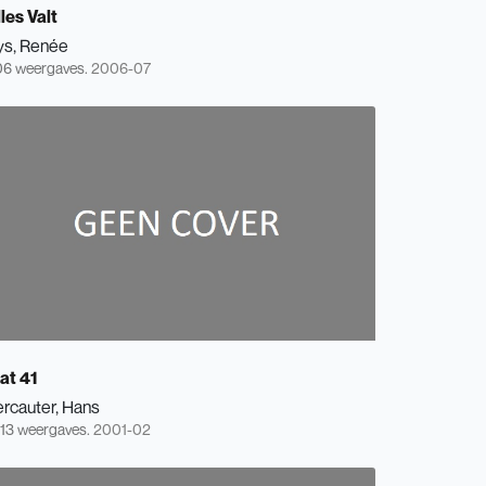
les Valt
ys, Renée
6 weergaves.
2006-07
at 41
ercauter, Hans
13 weergaves.
2001-02