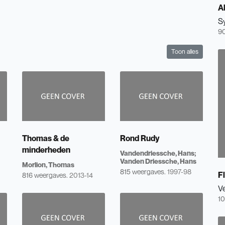
Al
S
90
Toon alles
Thomas & de
Rond Rudy
minderheden
Vandendriessche, Hans
Vanden Driessche, Hans
Morlion, Thomas
815 weergaves.
1997-98
Fl
816 weergaves.
2013-14
V
10