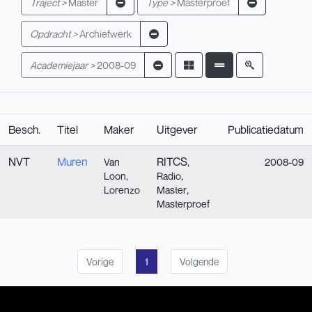
Traject >
Master
Type >
Masterproef
Opdracht >
Archiefwerk
Academiejaar >
2008-09
Besch.
Titel
Maker
Uitgever
Publicatiedatum
NVT
Muren
RITCS,
Van
2008-09
,
Loon,
Radio
,
Lorenzo
Master
Masterproef
Vorige
1
Volgende