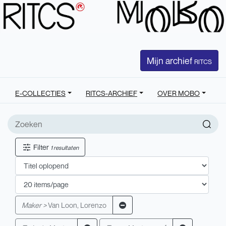
Mijn archief
RITCS
E-COLLECTIES
RITCS-ARCHIEF
OVER MOBO
Filter
1 resultaten
Maker >
Van Loon, Lorenzo