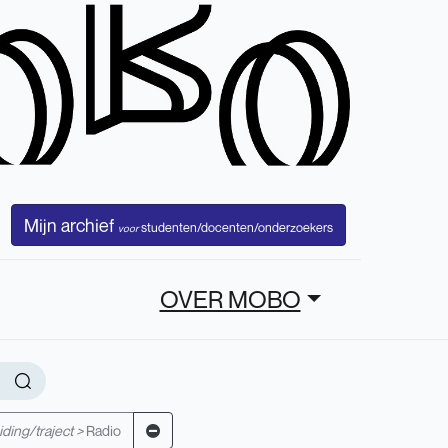
Mijn archief
studenten/docenten/onderzoekers
voor
OVER MOBO
ding/traject >
Radio