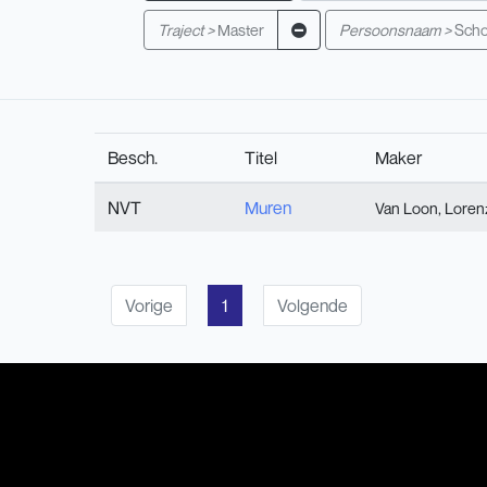
Traject >
Master
Persoonsnaam >
Scho
Besch.
Titel
Maker
NVT
Muren
Van Loon, Loren
Vorige
1
Volgende