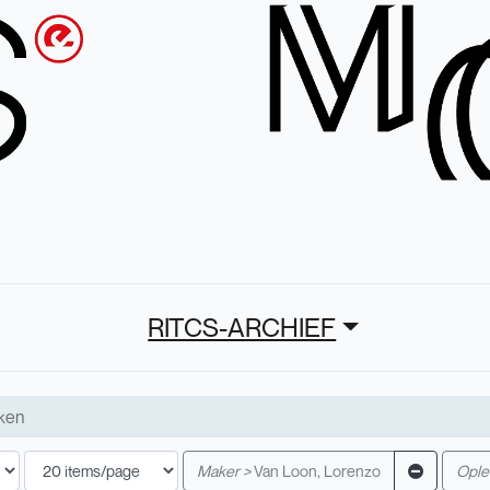
RITCS-ARCHIEF
Maker >
Van Loon, Lorenzo
Oplei