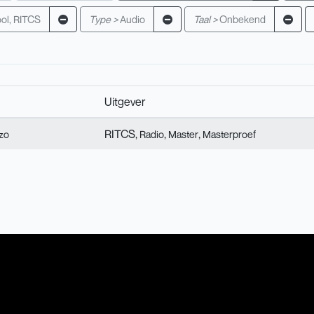
ol, RITCS
Type >
Audio
Taal >
Onbekend
Uitgever
RITCS,
,
,
zo
Radio
Master
Masterproef