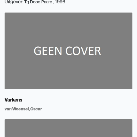
Uitgever:
, 1996
Tg Dood Paard
Varkens
van Woensel, Oscar