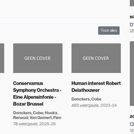
s
D
Toon alles
26
Conservamus
Human interest Robert
Symphony Orchestra -
Delathouwer
Eine Alpensinfonie -
Donckers, Cobe
Bozar Brussel
493 weergaves.
2023-24
Donckers, Cobe
Hoekx,
z
Renaud
Van Gemert, Fien
78 weergaves.
2025-26
C
12