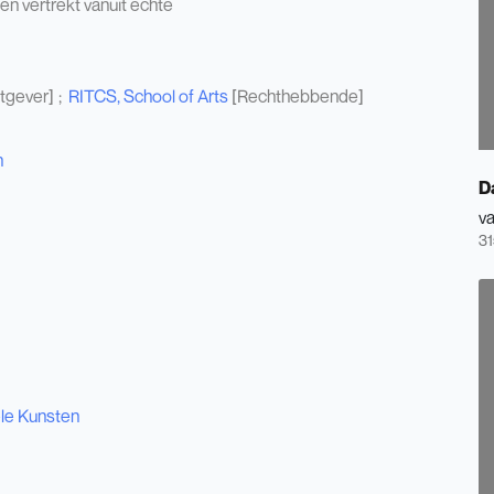
n vertrekt vanuit echte
tgever]
RITCS, School of Arts
[Rechthebbende]
n
D
va
31
ele Kunsten