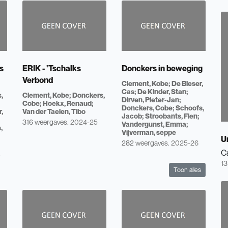
s
ERIK - 'Tschalks
Donckers in beweging
Verbond
Clement, Kobe
De Bleser,
Cas
De Kinder, Stan
s,
Clement, Kobe
Donckers,
Dirven, Pieter-Jan
Cobe
Hoekx, Renaud
Donckers, Cobe
Schoofs,
,
Van der Taelen, Tibo
Jacob
Stroobants, Fien
316 weergaves.
2024-25
Vandergunst, Emma
,
Vijverman, seppe
U
282 weergaves.
2025-26
C
4
13
Toon alles