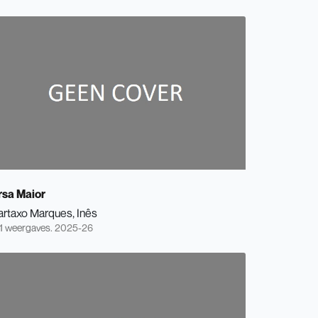
rsa Maior
artaxo Marques, Inês
1 weergaves.
2025-26