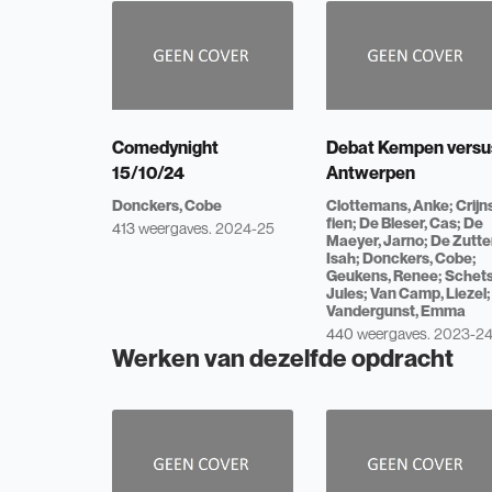
Comedynight
Debat Kempen versu
15/10/24
Antwerpen
Donckers, Cobe
Clottemans, Anke
Crijn
fien
De Bleser, Cas
De
413 weergaves.
2024-25
Maeyer, Jarno
De Zutter
Isah
Donckers, Cobe
Geukens, Renee
Schets
Jules
Van Camp, Liezel
Vandergunst, Emma
440 weergaves.
2023-2
Werken van dezelfde opdracht