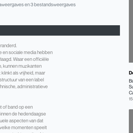
aweergaves en 3 bestandsweergaves
eranderd.
e en sociale media hebben
laagd. Waar een officiële
iep, kunnen muzikanten
linkt als vrijheid, maar
D
tructuur van een label
B
echnische, administratieve
S
Ca
15
nt of band op een
 binnen de hedendaagse
suele aspecten van dat
 welke momenten speelt