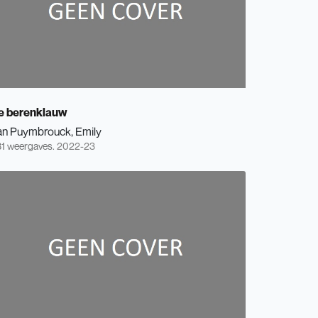
e berenklauw
an Puymbrouck, Emily
1 weergaves.
2022-23