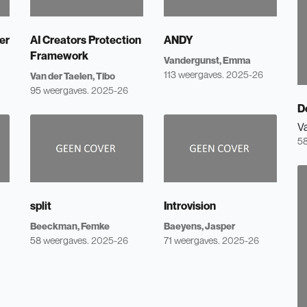
er
AI Creators Protection
ANDY
Framework
Vandergunst, Emma
113 weergaves.
2025-26
Van der Taelen, Tibo
95 weergaves.
2025-26
D
V
58
split
Introvision
Beeckman, Femke
Baeyens, Jasper
58 weergaves.
2025-26
71 weergaves.
2025-26