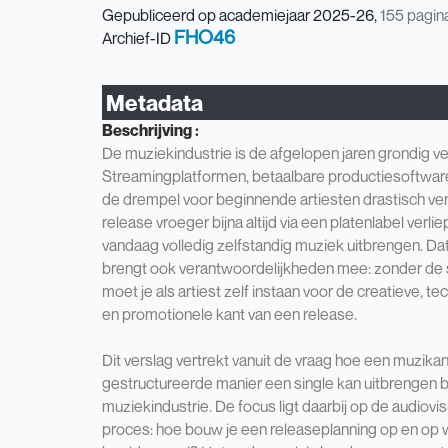
Gepubliceerd op academiejaar 2025-26,
155
pagin
FHO46
Archief-ID
Metadata
Beschrijving :
De muziekindustrie is de afgelopen jaren grondig v
Streamingplatformen, betaalbare productiesoftwar
de drempel voor beginnende artiesten drastisch ver
release vroeger bijna altijd via een platenlabel verl
vandaag volledig zelfstandig muziek uitbrengen. Dat k
brengt ook verantwoordelijkheden mee: zonder de s
moet je als artiest zelf instaan voor de creatieve, t
en promotionele kant van een release.
Dit verslag vertrekt vanuit de vraag hoe een muzika
gestructureerde manier een single kan uitbrengen
muziekindustrie. De focus ligt daarbij op de audiovi
proces: hoe bouw je een releaseplanning op en op