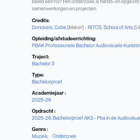
beeld een rol? Het onderzoek is hands-on opgezet e
samenwerkingen en projecten.
Credits:
Donckers, Cobe
[Maker]
RITCS, School of Arts
[Ui
Opleiding/afstudeerrichting:
PBAK Professionele Bachelor Audiovisuele Kunste
Traject:
Bachelor 3
Type:
Bachelorproef
Academiejaar :
2025-26
Opdracht :
2025-26: Bachelorproef AK3 - Pba in de Audiovisu
Genre :
Muziek
Onderzoek