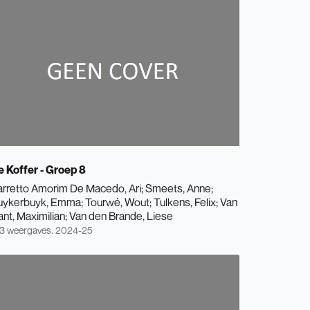
e Koffer - Groep 8
arretto Amorim De Macedo, Ari
Smeets, Anne
uykerbuyk, Emma
Tourwé, Wout
Tulkens, Felix
Van
nt, Maximilian
Van den Brande, Liese
3 weergaves.
2024-25