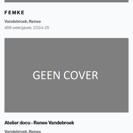
F E M K E
Vandebroek, Renee
456 weergaves.
2024-25
Atelier docu - Renee Vandebroek
Vandebroek, Renee