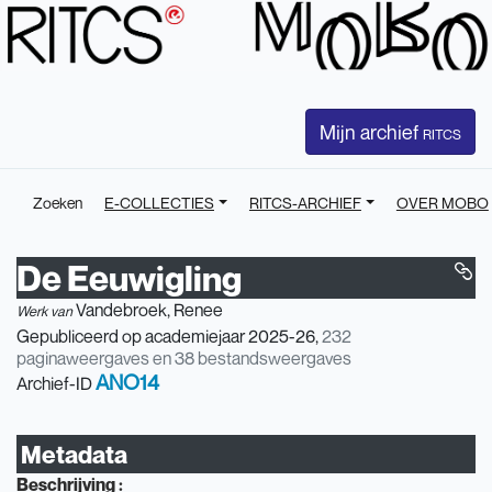
Mijn archief
RITCS
Zoeken
E-COLLECTIES
RITCS-ARCHIEF
OVER MOBO
De Eeuwigling
Vandebroek, Renee
Werk van
Gepubliceerd op academiejaar 2025-26,
232
paginaweergaves en 38 bestandsweergaves
ANO14
Archief-ID
Metadata
Beschrijving :