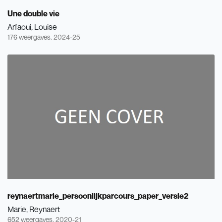
Une double vie
Arfaoui, Louise
176 weergaves.
2024-25
reynaertmarie_persoonlijkparcours_paper_versie2
Marie, Reynaert
652 weergaves.
2020-21