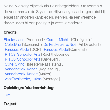
Na eeuwenlang zijn taak als zielenbegeleider uit te voeren is
de Veerman van de Styx moe. Hij verlangt naar hetgeen dat hij
enkel aan anderen kan bieden; sterven. Na een vreemde
droom, doet hij een poging zijn lot te veranderen.
Credits:
Bleukx, Jane
[Producer]
Careel, Michiel
[Chef geluid]
Cole, Mira
[Scenarist]
De Keukelaere, Noé
[Art Director]
Faruque, Abdul
[DOP]
Faruque, Abdul
[Camera]
RITCS, School of Arts
[Rechthebbende]
RITCS, School of Arts
[Uitgever]
Stine, Sigrid
[1ste Regie assistent]
Vandebroek, Renee
[Regisseur]
Vandebroek, Renee
[Maker]
van Overbeeke, Lukas
[Montage]
Opleiding/afstudeerrichting:
Film
Traject: