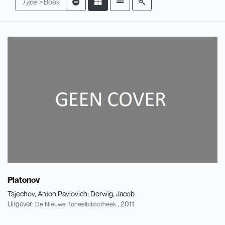
Type >
Boek
Platonov
Tsjechov, Anton Pavlovich
Derwig, Jacob
Uitgever:
, 2011
De Nieuwe Toneelbibliotheek