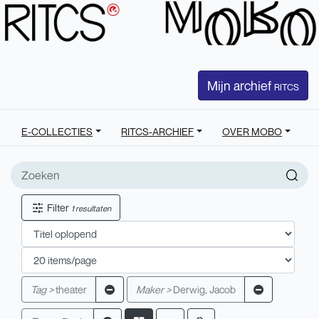
Mijn archief
RITCS
E-COLLECTIES
RITCS-ARCHIEF
OVER MOBO
Filter
1 resultaten
Tag >
theater
Maker >
Derwig, Jacob