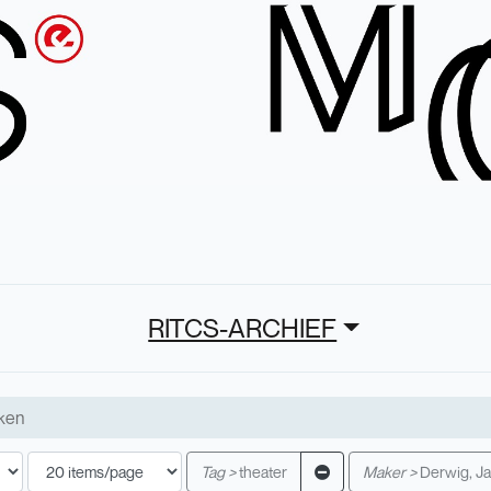
RITCS-ARCHIEF
Tag >
theater
Maker >
Derwig, Ja