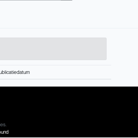
ublicatiedatum
ies.
Sound