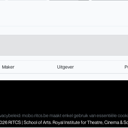
Maker
Uitgever
P
vacybeleid: mobo.ritcs.be maakt enkel gebruik van essentiële cook
26 RITCS | School of Arts. Royal Institute for Theatre, Cinema & 