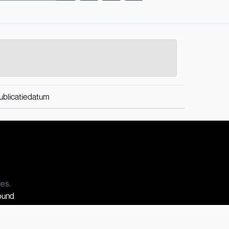
ublicatiedatum
ies.
Sound