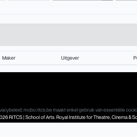
Maker
Uitgever
P
vacybeleid: mobo.ritcs.be maakt enkel gebruik van essentiële cook
26 RITCS | School of Arts. Royal Institute for Theatre, Cinema & 