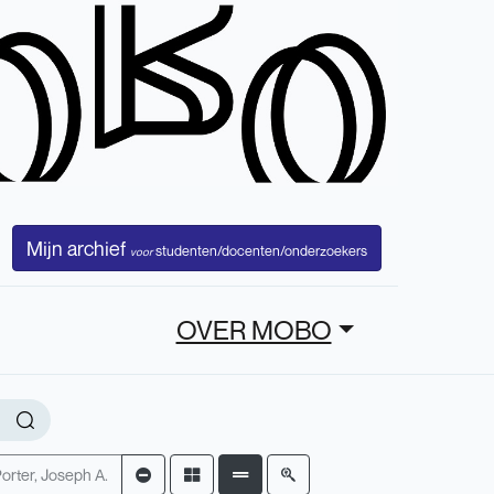
Mijn archief
studenten/docenten/onderzoekers
voor
OVER MOBO
orter, Joseph A.