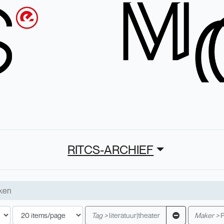
RITCS-ARCHIEF
Tag >
literatuur|theater
Maker >
P