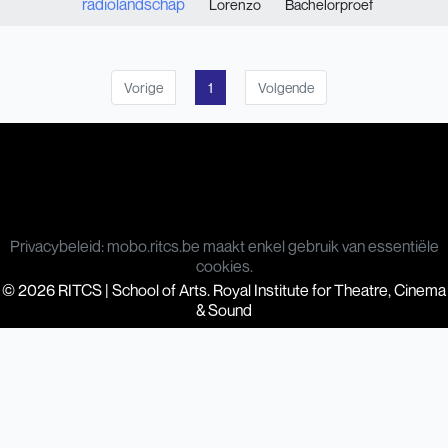
radiolandschap
Lorenzo
Bachelorproef
Vorige
1
Volgende
Privacybeleid: mobo.ritcs.be maakt enkel gebruik van essentiële
cookies.
© 2026 RITCS | School of Arts. Royal Institute for Theatre, Cinema
& Sound