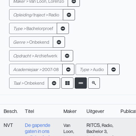
Maker >
Van Loon, Lorenzo
Opleiding/traject >
Radio
Type >
Bachelorproef
Genre >
Onbekend
Opdracht >
Archiefwerk
Academiejaar >
2007-08
Type >
Audio
Taal >
Onbekend
Besch.
Titel
Maker
Uitgever
Publica
NVT
De gapende
RITCS,
,
Van
Radio
gaten in ons
,
Loon,
Bachelor 3