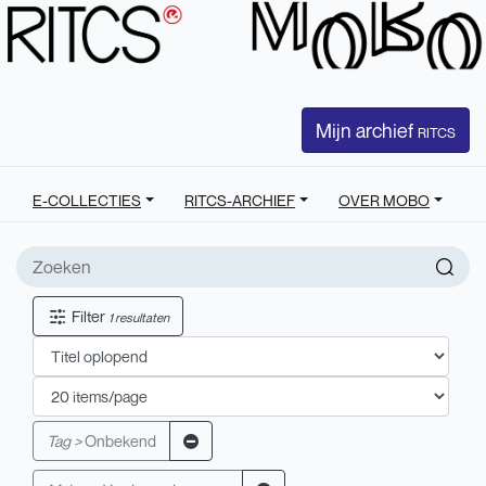
Mijn archief
RITCS
E-COLLECTIES
RITCS-ARCHIEF
OVER MOBO
Filter
1 resultaten
Tag >
Onbekend