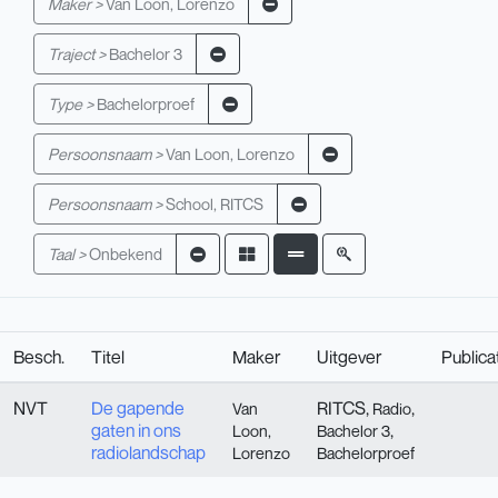
Maker >
Van Loon, Lorenzo
Traject >
Bachelor 3
Type >
Bachelorproef
Persoonsnaam >
Van Loon, Lorenzo
Persoonsnaam >
School, RITCS
Taal >
Onbekend
Besch.
Titel
Maker
Uitgever
Publica
NVT
De gapende
RITCS,
,
Van
Radio
gaten in ons
,
Loon,
Bachelor 3
radiolandschap
Lorenzo
Bachelorproef