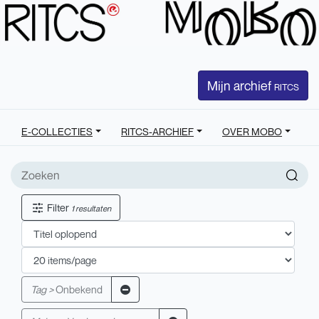
Mijn archief
RITCS
E-COLLECTIES
RITCS-ARCHIEF
OVER MOBO
Filter
1 resultaten
Tag >
Onbekend