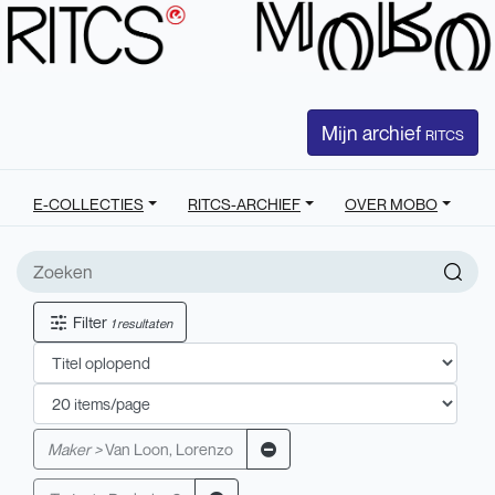
Mijn archief
RITCS
E-COLLECTIES
RITCS-ARCHIEF
OVER MOBO
Filter
1 resultaten
Maker >
Van Loon, Lorenzo