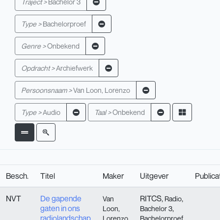
Traject >
Bachelor 3
Type >
Bachelorproef
Genre >
Onbekend
Opdracht >
Archiefwerk
Persoonsnaam >
Van Loon, Lorenzo
Type >
Audio
Taal >
Onbekend
Besch.
Titel
Maker
Uitgever
Publica
NVT
De gapende
RITCS,
,
Van
Radio
gaten in ons
,
Loon,
Bachelor 3
radiolandschap
Lorenzo
Bachelorproef