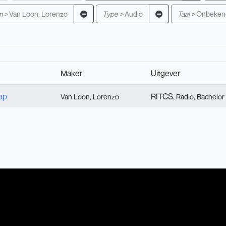
m >
Van Loon, Lorenzo
Type >
Audio
Taal >
Onbeken
Maker
Uitgever
ap
RITCS,
,
Van Loon, Lorenzo
Radio
Bachelor