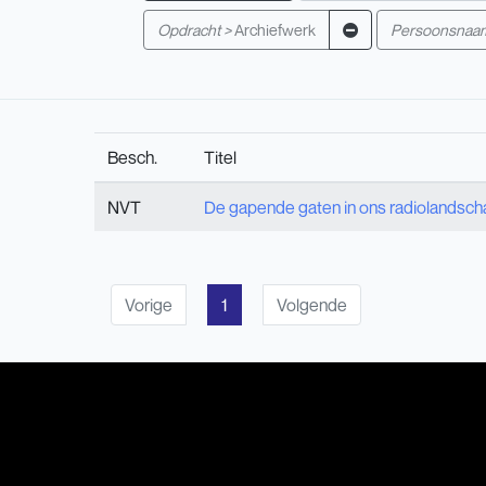
Opdracht >
Archiefwerk
Persoonsnaa
Besch.
Titel
NVT
De gapende gaten in ons radiolandsch
Vorige
1
Volgende