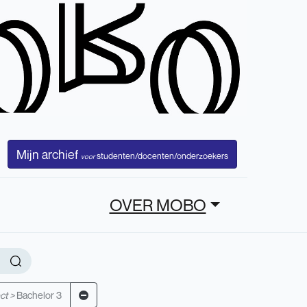
Mijn archief
studenten/docenten/onderzoekers
voor
OVER MOBO
ct >
Bachelor 3