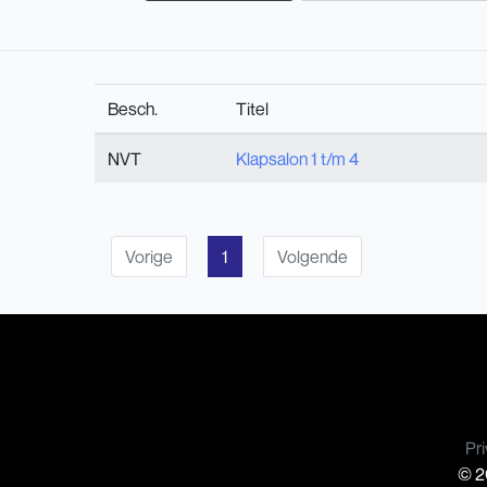
Besch.
Titel
NVT
Klapsalon 1 t/m 4
Vorige
1
Volgende
Pri
© 20