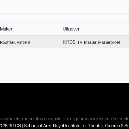
Maker
Uitgever
RITCS,
,
,
Rouffaer, Vincent
TV
Master
Masterproef
vacybeleid: mobo.ritcs.be maakt enkel gebruik van essentiële cook
26 RITCS | School of Arts. Royal Institute for Theatre, Cinema & 