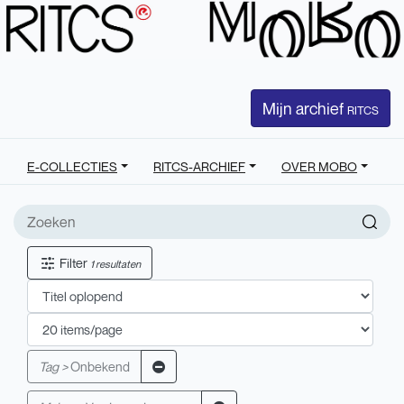
Mijn archief
RITCS
E-COLLECTIES
RITCS-ARCHIEF
OVER MOBO
Filter
1 resultaten
Tag >
Onbekend