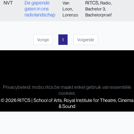
NVT
De gapende
RITCS,
,
Van
Radio
gaten in ons
,
Loon,
Bachelor 3
radiolandschap
Lorenzo
Bachelorproef
Vorige
1
Volgende
Privacybeleid: mobo.ritcs.be maakt enkel gebruik van essentiële
cookies.
© 2026 RITCS | School of Arts. Royal Institute for Theatre, Cinema
& Sound