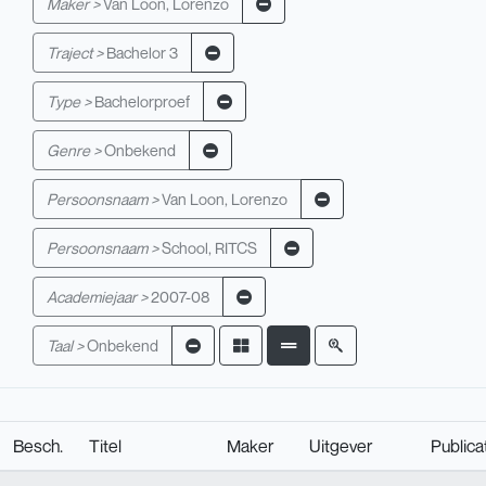
Maker >
Van Loon, Lorenzo
Traject >
Bachelor 3
Type >
Bachelorproef
Genre >
Onbekend
Persoonsnaam >
Van Loon, Lorenzo
Persoonsnaam >
School, RITCS
Academiejaar >
2007-08
Taal >
Onbekend
Besch.
Titel
Maker
Uitgever
Publica