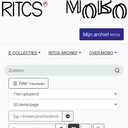
Mijn archief
RITCS
E-COLLECTIES
RITCS-ARCHIEF
OVER MOBO
Filter
1 resultaten
Tag >
theatergeschiedenis