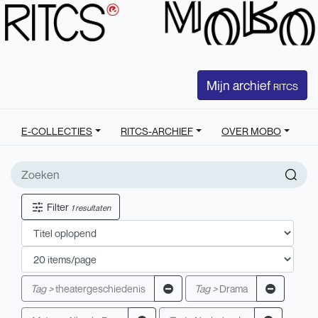
Mijn archief
RITCS
E-COLLECTIES
RITCS-ARCHIEF
OVER MOBO
Filter
1 resultaten
Tag >
theatergeschiedenis
Tag >
Drama