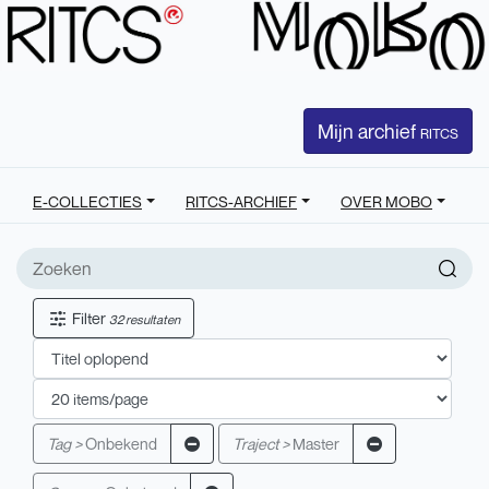
Mijn archief
RITCS
E-COLLECTIES
RITCS-ARCHIEF
OVER MOBO
Filter
32 resultaten
Tag >
Onbekend
Traject >
Master