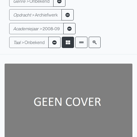
Genre >
Onbekend
Opdracht >
Archiefwerk
Academiejaar >
2008-09
Taal >
Onbekend