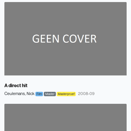
A direct hit
Ceulemans, Nick
2008-09
Film
Master
Masterproef