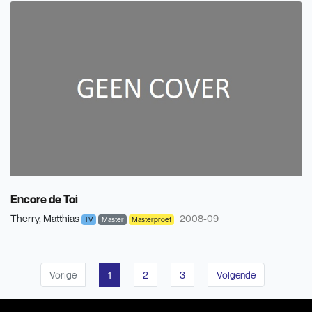
Encore de Toi
Therry, Matthias
2008-09
TV
Master
Masterproef
Vorige
1
2
3
Volgende