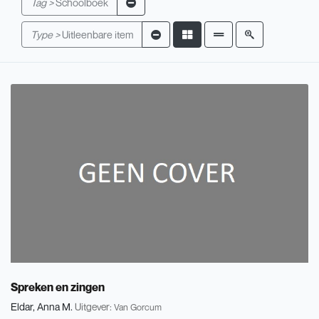
Tag >
Schoolboek
Type >
Uitleenbare item
Spreken en zingen
Eldar, Anna M.
Uitgever:
Van Gorcum