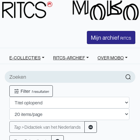
Mijn archief
RITCS
E-COLLECTIES
RITCS-ARCHIEF
OVER MOBO
Filter
1 resultaten
Tag >
Didactiek van het Nederlands