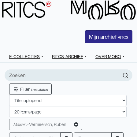
Mijn archief
RITCS
E-COLLECTIES
RITCS-ARCHIEF
OVER MOBO
Filter
1 resultaten
Maker >
Vermeersch, Ruben