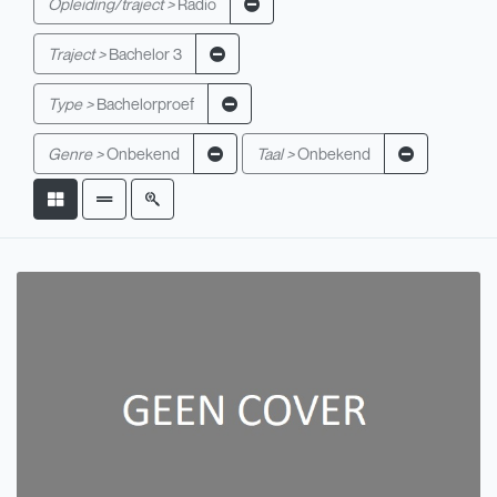
Opleiding/traject >
Radio
Traject >
Bachelor 3
Type >
Bachelorproef
Genre >
Onbekend
Taal >
Onbekend