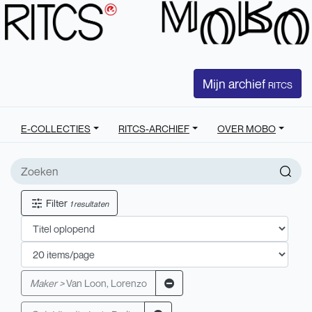
Mijn archief
RITCS
E-COLLECTIES
RITCS-ARCHIEF
OVER MOBO
Filter
1 resultaten
Maker >
Van Loon, Lorenzo