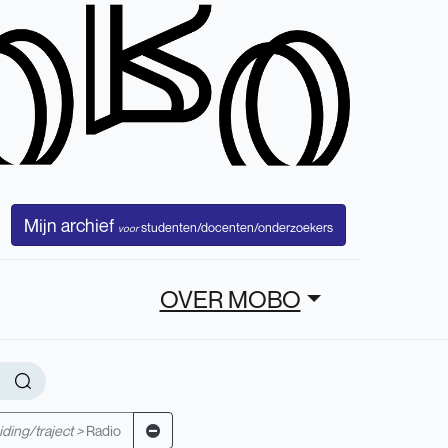
Mijn archief
studenten/docenten/onderzoekers
voor
OVER MOBO
ding/traject >
Radio