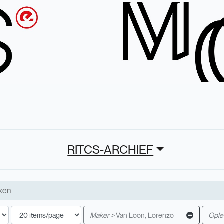
RITCS-ARCHIEF
Maker >
Van Loon, Lorenzo
Oplei