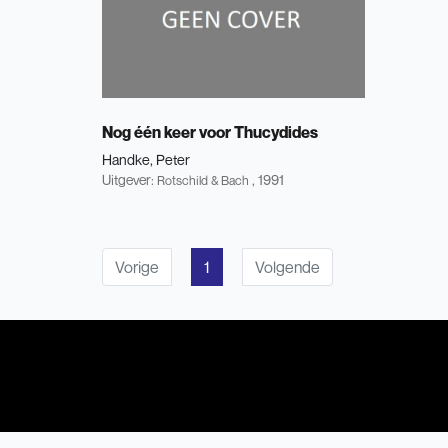
Nog één keer voor Thucydides
Handke, Peter
Uitgever:
, 1991
Rotschild & Bach
Vorige
1
Volgende
Pri