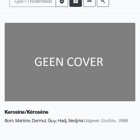
Type >
Theatertekst
Kerosine/Kérosène
Bom, Martine
Dermul, Guy
Hadj, Nedjma
Uitgever:
, 1998
Dito'Dito