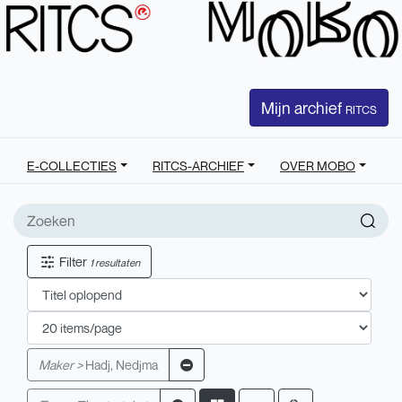
Mijn archief
RITCS
E-COLLECTIES
RITCS-ARCHIEF
OVER MOBO
Filter
1 resultaten
Maker >
Hadj, Nedjma