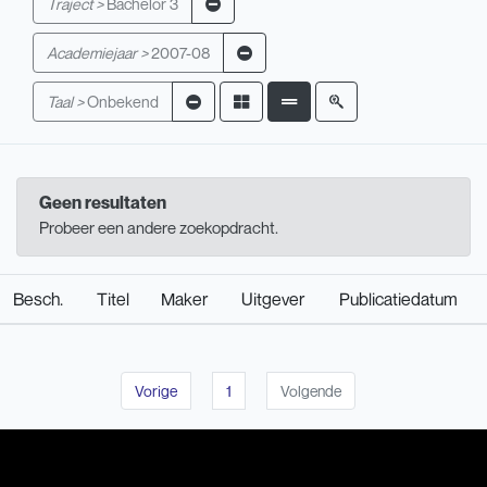
Traject >
Bachelor 3
Academiejaar >
2007-08
Taal >
Onbekend
Geen resultaten
Probeer een andere zoekopdracht.
Besch.
Titel
Maker
Uitgever
Publicatiedatum
Vorige
1
Volgende