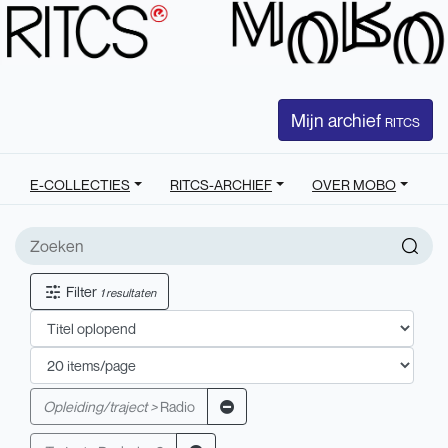
Mijn archief
RITCS
E-COLLECTIES
RITCS-ARCHIEF
OVER MOBO
Filter
1 resultaten
Opleiding/traject >
Radio