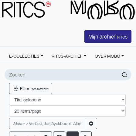
Mijn archief
RITCS
E-COLLECTIES
RITCS-ARCHIEF
OVER MOBO
Filter
0 resultaten
Maker >
Verbist, Jos|Ayckbourn, Alan