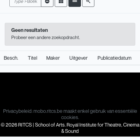
Type >
Boek
Geen resultaten
Probeer een andere zoekopdracht.
Besch.
Titel
Maker
Uitgever
Publicatiedatum
Privacybeleid: mobo.ritcs.be maakt enkel gebruik van essentiële
cookies.
© 2026 RITCS | School of Arts. Royal Institute for Theatre, Cinema
& Sound