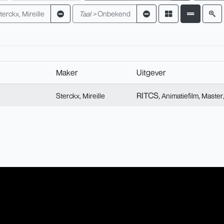
terckx, Mireille
Taal >
Onbekend
Maker
Uitgever
RITCS,
,
Sterckx, Mireille
Animatiefilm
Master