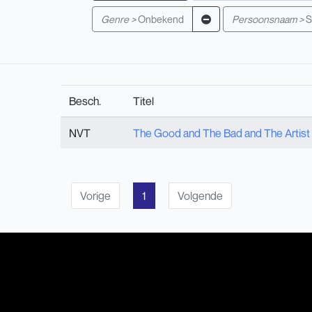
Genre >
Onbekend
Persoonsnaam >
S
Besch.
Titel
NVT
The Good and The Bad and The Artist
Vorige
1
Volgende