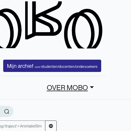
Mijn archief
studenten/docenten/onderzoekers
voor
OVER MOBO
g/traject >
Animatiefilm