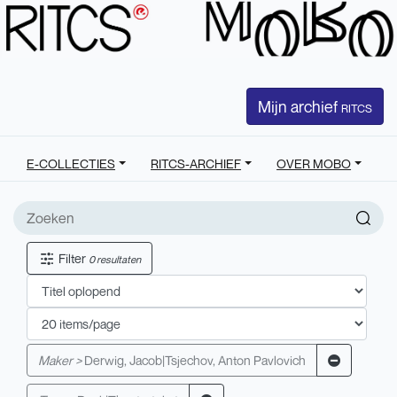
Mijn archief
RITCS
E-COLLECTIES
RITCS-ARCHIEF
OVER MOBO
Filter
0 resultaten
Maker >
Derwig, Jacob|Tsjechov, Anton Pavlovich