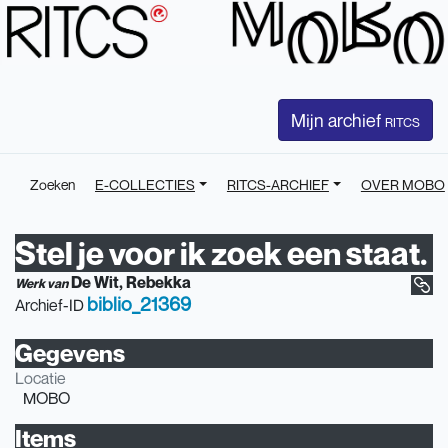
Mijn archief
RITCS
Zoeken
E-COLLECTIES
RITCS-ARCHIEF
OVER MOBO
Stel je voor ik zoek een staat.
De Wit, Rebekka
Werk van
biblio_21369
Archief-ID
Gegevens
Locatie
MOBO
Items