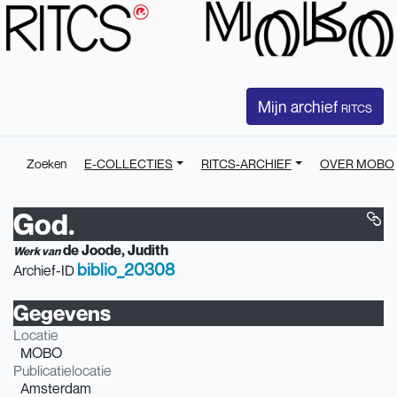
Mijn archief
RITCS
Zoeken
E-COLLECTIES
RITCS-ARCHIEF
OVER MOBO
God.
de Joode, Judith
Werk van
biblio_20308
Archief-ID
Gegevens
Locatie
MOBO
Publicatielocatie
Amsterdam