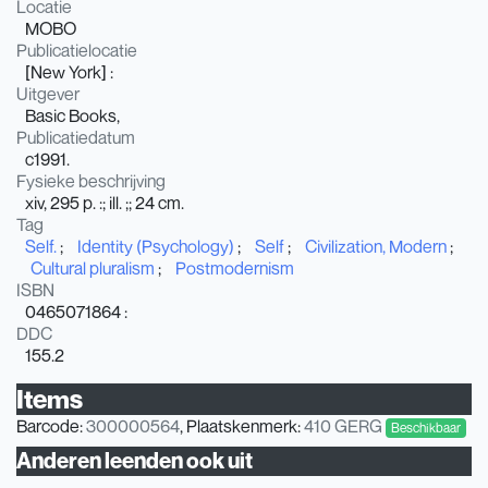
Locatie
MOBO
Publicatielocatie
[New York] :
Uitgever
Basic Books,
Publicatiedatum
c1991.
Fysieke beschrijving
xiv, 295 p. :; ill. ;; 24 cm.
Tag
Self.
Identity (Psychology)
Self
Civilization, Modern
Cultural pluralism
Postmodernism
ISBN
0465071864 :
DDC
155.2
Items
Barcode:
300000564
, Plaatskenmerk:
410 GERG
Beschikbaar
Anderen leenden ook uit