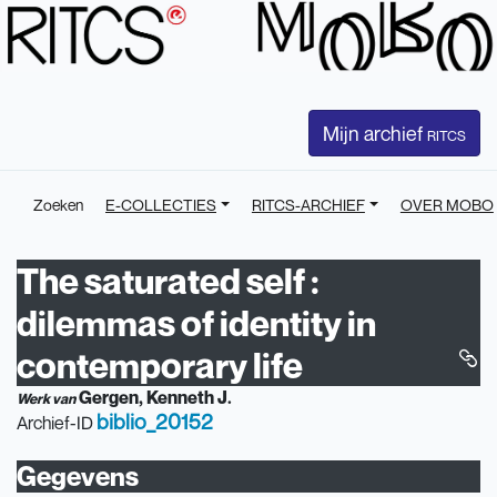
Mijn archief
RITCS
Zoeken
E-COLLECTIES
RITCS-ARCHIEF
OVER MOBO
The saturated self :
dilemmas of identity in
contemporary life
Gergen, Kenneth J.
Werk van
biblio_20152
Archief-ID
Gegevens