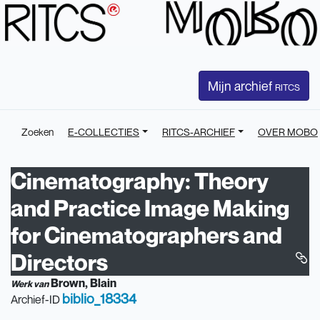
Mijn archief
RITCS
Zoeken
E-COLLECTIES
RITCS-ARCHIEF
OVER MOBO
Cinematography: Theory
and Practice Image Making
for Cinematographers and
Directors
Brown, Blain
Werk van
biblio_18334
Archief-ID