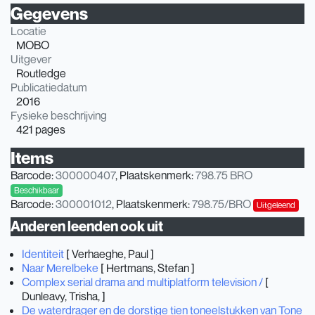
Gegevens
Locatie
MOBO
Uitgever
Routledge
Publicatiedatum
2016
Fysieke beschrijving
421 pages
Items
Barcode:
300000407
, Plaatskenmerk:
798.75 BRO
Beschikbaar
Barcode:
300001012
, Plaatskenmerk:
798.75/BRO
Uitgeleend
Anderen leenden ook uit
Identiteit
[
Verhaeghe, Paul
]
Naar Merelbeke
[
Hertmans, Stefan
]
Complex serial drama and multiplatform television /
[
Dunleavy, Trisha,
]
De waterdrager en de dorstige tien toneelstukken van Tone