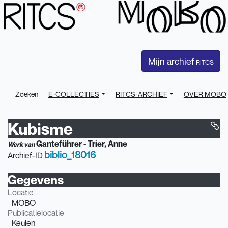
Mijn archief
RITCS
Zoeken
E-COLLECTIES
RITCS-ARCHIEF
OVER MOBO
Kubisme
Ganteführer - Trier, Anne
Werk van
biblio_18016
Archief-ID
Gegevens
Locatie
MOBO
Publicatielocatie
Keulen