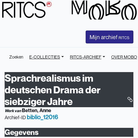
Mijn archief
RITCS
Zoeken
E-COLLECTIES
RITCS-ARCHIEF
OVER MOBO
Sprachrealismus im
deutschen Drama der
siebziger Jahre
Betten, Anne
Werk van
biblio_12016
Archief-ID
Gegevens