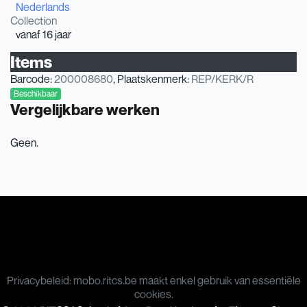
Nederlands
Collection
vanaf 16 jaar
Items
Barcode:
200008680
, Plaatskenmerk:
REP/KERK/R
Beschikbaar
Vergelijkbare werken
Geen.
Privacybeleid: mobo.ritcs.be maakt enkel gebruik van essentiële
cookies.