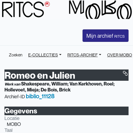
Mijn archief
RITCS
Zoeken
E-COLLECTIES
RITCS-ARCHIEF
OVER MOBO
Romeo en Julien
Shakespeare, William
Van Kerkhoven, Roel
Werk van
Hollevoet, Mieja
De Bois, Brick
biblio_11128
Archief-ID
Gegevens
Locatie
MOBO
Taal