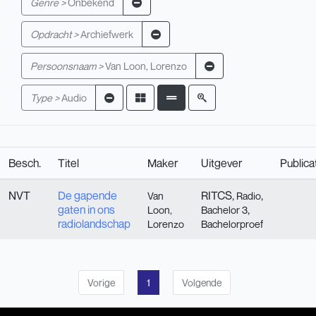
Genre >
Onbekend
Opdracht >
Archiefwerk
Persoonsnaam >
Van Loon, Lorenzo
Type >
Audio
Besch.
Titel
Maker
Uitgever
Publica
NVT
De gapende
RITCS,
,
Van
Radio
gaten in ons
,
Loon,
Bachelor 3
radiolandschap
Lorenzo
Bachelorproef
Vorige
1
Volgende