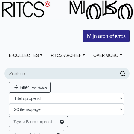
Mijn archief
RITCS
E-COLLECTIES
RITCS-ARCHIEF
OVER MOBO
Filter
1 resultaten
Type >
Bachelorproef