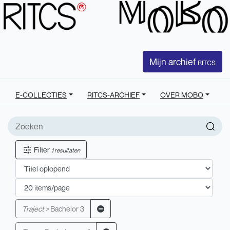
Mijn archief
RITCS
E-COLLECTIES
RITCS-ARCHIEF
OVER MOBO
Filter
1 resultaten
Traject >
Bachelor 3