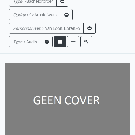
Type >
Bachelorproef
Opdracht >
Archiefwerk
Persoonsnaam >
Van Loon, Lorenzo
Type >
Audio