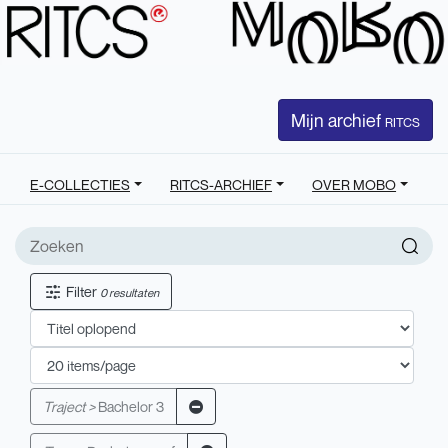
Mijn archief
RITCS
E-COLLECTIES
RITCS-ARCHIEF
OVER MOBO
Filter
0 resultaten
Traject >
Bachelor 3