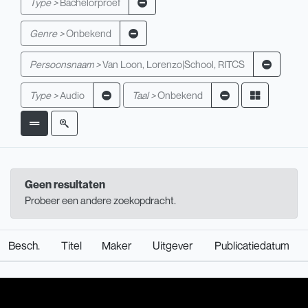
Type >
Bachelorproef
Genre >
Onbekend
Persoonsnaam >
Van Loon, Lorenzo|School, RITCS
Type >
Audio
Taal >
Onbekend
Geen resultaten
Probeer een andere zoekopdracht.
Besch.
Titel
Maker
Uitgever
Publicatiedatum