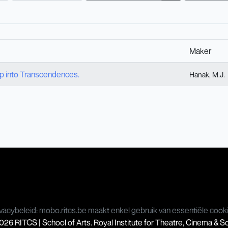
Maker
ap into Transcendences.
Hanak, M.J.
vacybeleid: mobo.ritcs.be maakt enkel gebruik van essentiële cook
26 RITCS | School of Arts. Royal Institute for Theatre, Cinema & 