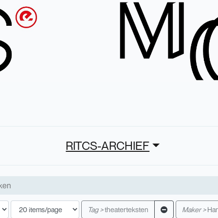
RITCS-ARCHIEF
Tag >
theaterteksten
Maker >
Han