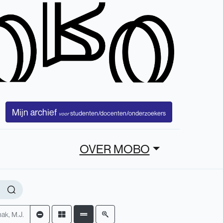
Mijn archief
studenten/docenten/onderzoekers
voor
OVER MOBO
ak, M.J.