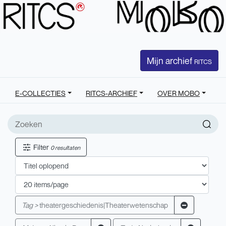
Mijn archief
RITCS
E-COLLECTIES
RITCS-ARCHIEF
OVER MOBO
Filter
0 resultaten
Tag >
theatergeschiedenis|Theaterwetenschap