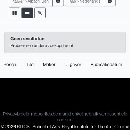
Maker >
Albach, Ben
Taal >
Nederlands
Geen resultaten
Probeer een andere zoekopdracht.
Besch.
Titel
Maker
Uitgever
Publicatiedatum
Privacybeleid: mobo.ritcs.be maakt enkel gebruik van essentiële
cookies.
© 2026 RITCS | School of Arts. Royal Institute for Theatre, Cinema