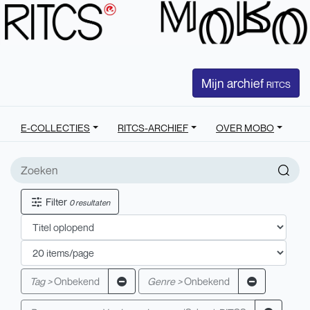
Mijn archief
RITCS
E-COLLECTIES
RITCS-ARCHIEF
OVER MOBO
Filter
0 resultaten
Tag >
Onbekend
Genre >
Onbekend