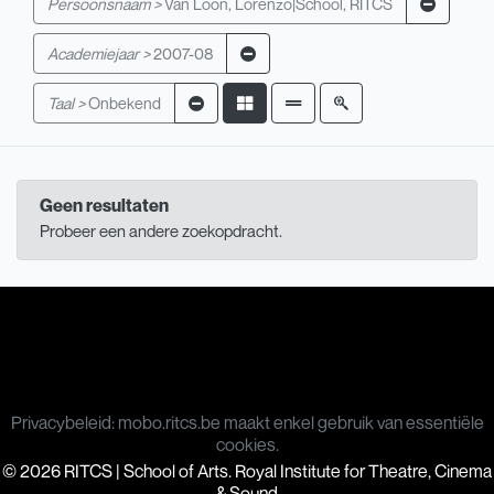
Persoonsnaam >
Van Loon, Lorenzo|School, RITCS
Academiejaar >
2007-08
Taal >
Onbekend
Geen resultaten
Probeer een andere zoekopdracht.
Privacybeleid: mobo.ritcs.be maakt enkel gebruik van essentiële
cookies.
© 2026 RITCS | School of Arts. Royal Institute for Theatre, Cinema
& Sound