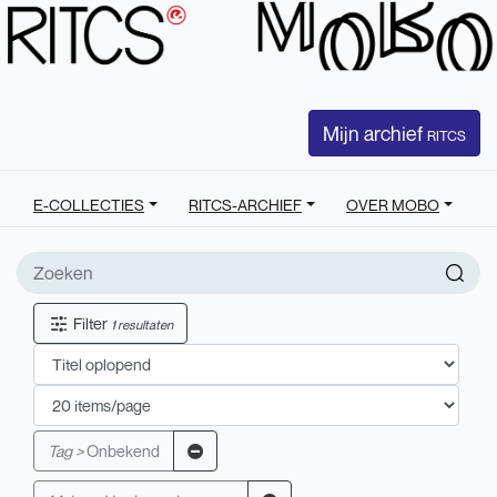
Mijn archief
RITCS
E-COLLECTIES
RITCS-ARCHIEF
OVER MOBO
Filter
1 resultaten
Tag >
Onbekend