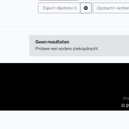
Traject >
Bachelor 3
Opdracht >
Archie
Geen resultaten
Probeer een andere zoekopdracht.
Pri
© 20