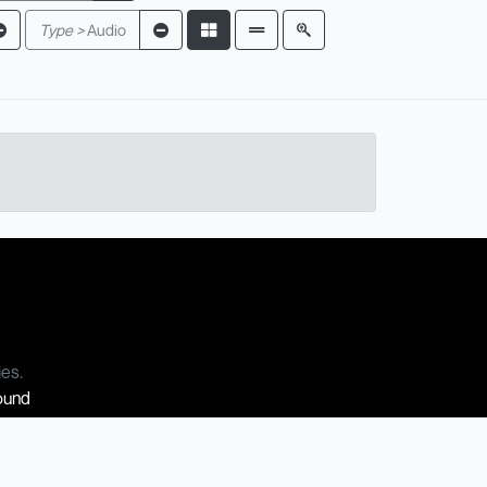
Type >
Audio
ies.
Sound