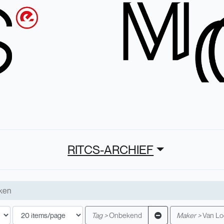
RITCS-ARCHIEF
Tag >
Onbekend
Maker >
Van Lo