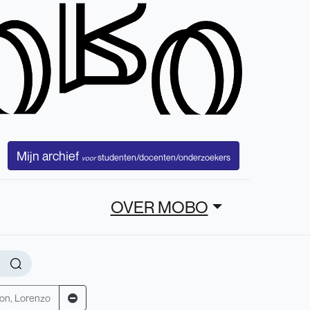
Mijn archief
studenten/docenten/onderzoekers
voor
OVER MOBO
on, Lorenzo