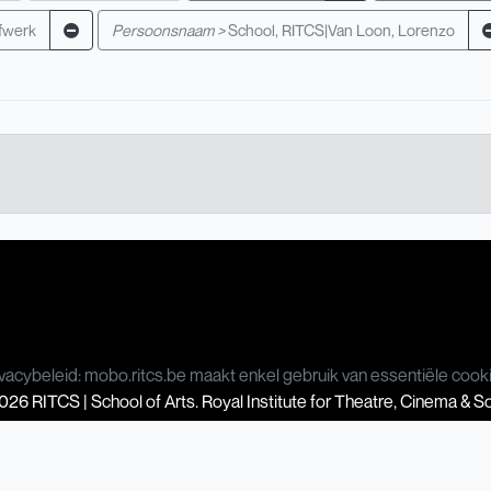
fwerk
Persoonsnaam >
School, RITCS|Van Loon, Lorenzo
vacybeleid: mobo.ritcs.be maakt enkel gebruik van essentiële cook
26 RITCS | School of Arts. Royal Institute for Theatre, Cinema & 