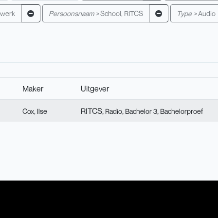
fwerk
Persoonsnaam >
School, RITCS
Type >
Audio
Maker
Uitgever
RITCS,
,
,
Cox, Ilse
Radio
Bachelor 3
Bachelorproef