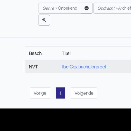
Genre >
Onbekend
Opdracht >
Archie
Besch.
Titel
NVT
Ilse Cox bachelorproef
Vorige
1
Volgende