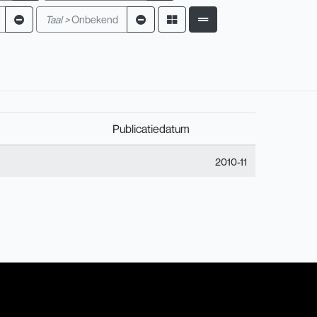
Taal >
Onbekend
Publicatiedatum
2010-11