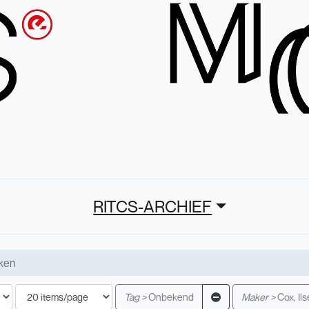
RITCS-ARCHIEF
Tag >
Onbekend
Maker >
Cox, Ils