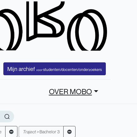
Mijn archief
studenten/docenten/onderzoekers
voor
OVER MOBO
e
Traject >
Bachelor 3