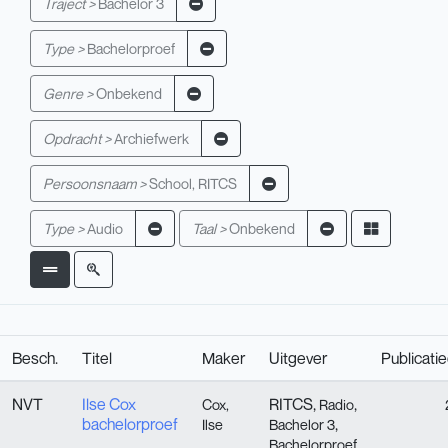
Traject >
Bachelor 3
Type >
Bachelorproef
Genre >
Onbekend
Opdracht >
Archiefwerk
Persoonsnaam >
School, RITCS
Type >
Audio
Taal >
Onbekend
Besch.
Titel
Maker
Uitgever
Publicati
NVT
Ilse Cox
RITCS,
,
Cox,
Radio
bachelorproef
,
Ilse
Bachelor 3
Bachelorproef