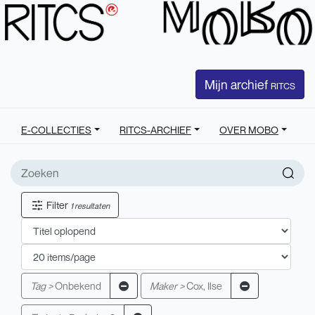
Mijn archief
RITCS
E-COLLECTIES
RITCS-ARCHIEF
OVER MOBO
Filter
1 resultaten
Tag >
Onbekend
Maker >
Cox, Ilse