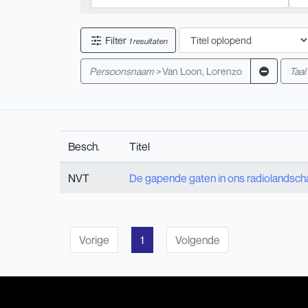
Filter
1 resultaten
Persoonsnaam >
Van Loon, Lorenzo
Taal
Besch.
Titel
NVT
De gapende gaten in ons radiolandsch
Vorige
1
Volgende