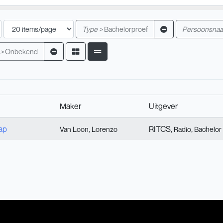
Type >
Bachelorproef
Persoonsnaa
 >
Onbekend
Maker
Uitgever
ap
RITCS,
,
Van Loon, Lorenzo
Radio
Bachelor