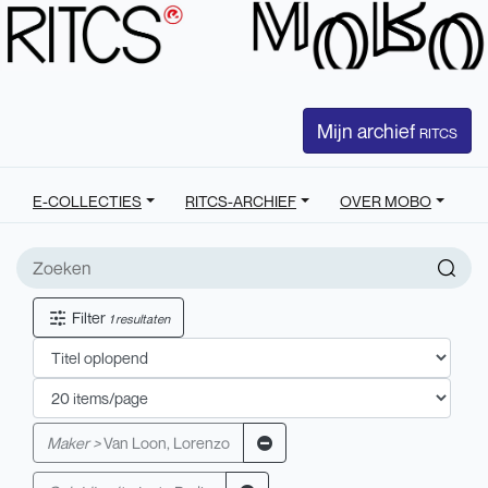
Mijn archief
RITCS
E-COLLECTIES
RITCS-ARCHIEF
OVER MOBO
Filter
1 resultaten
Maker >
Van Loon, Lorenzo