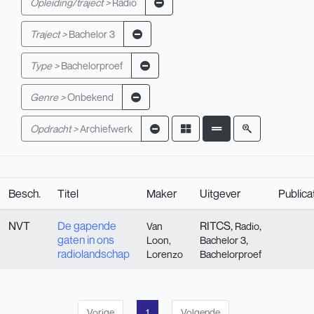
Opleiding/traject >
Radio
Traject >
Bachelor 3
Type >
Bachelorproef
Genre >
Onbekend
Opdracht >
Archiefwerk
Besch.
Titel
Maker
Uitgever
Publica
NVT
De gapende
RITCS,
,
Van
Radio
gaten in ons
,
Loon,
Bachelor 3
radiolandschap
Lorenzo
Bachelorproef
Vorige
1
Volgende