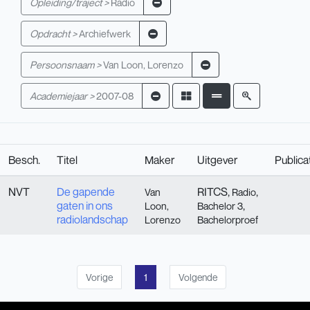
Opleiding/traject >
Radio
Opdracht >
Archiefwerk
Persoonsnaam >
Van Loon, Lorenzo
Academiejaar >
2007-08
Besch.
Titel
Maker
Uitgever
Publica
NVT
De gapende
RITCS,
,
Van
Radio
gaten in ons
,
Loon,
Bachelor 3
radiolandschap
Lorenzo
Bachelorproef
Vorige
1
Volgende