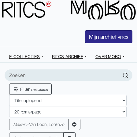
Mijn archief
RITCS
E-COLLECTIES
RITCS-ARCHIEF
OVER MOBO
Filter
1 resultaten
Maker >
Van Loon, Lorenzo