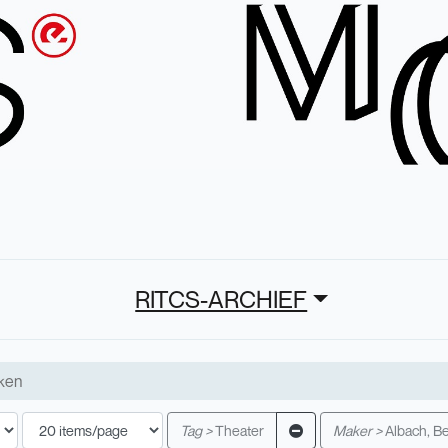
RITCS-ARCHIEF
Tag >
Theater
Maker >
Albach, B