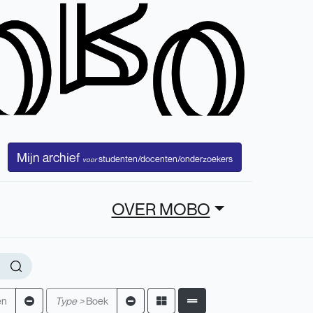
Mijn archief
studenten/docenten/onderzoekers
voor
OVER MOBO
en
Type >
Boek