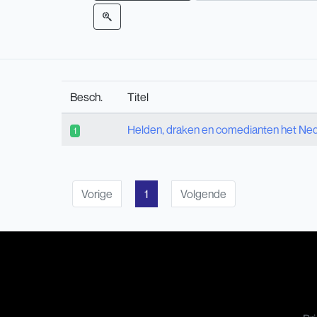
Besch.
Titel
Helden, draken en comedianten het Neder
1
Vorige
1
Volgende